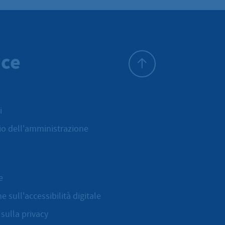
ice
All'inizio della pagina
i
cio dell'amministrazione
e
e sull'accessibilità digitale
sulla privacy