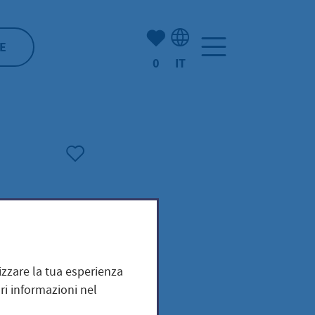
(Mio) Hofheim:
E
0
IT
Selezione della lingua: It
mizzare la tua esperienza
ri informazioni nel