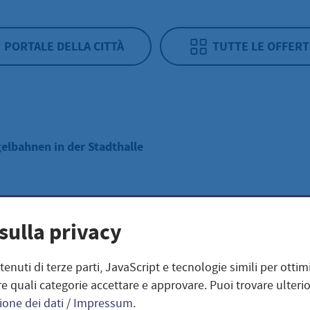
PORTALE DELLA CITTÀ
TUTTE LE OFFERT
elbahnen in der Stadthalle
lbahnen in der
sulla privacy
thalle
ntenuti di terze parti, JavaScript e tecnologie simili per otti
e quali categorie accettare e approvare. Puoi trovare ulterio
ione dei dati
/
Impressum
.