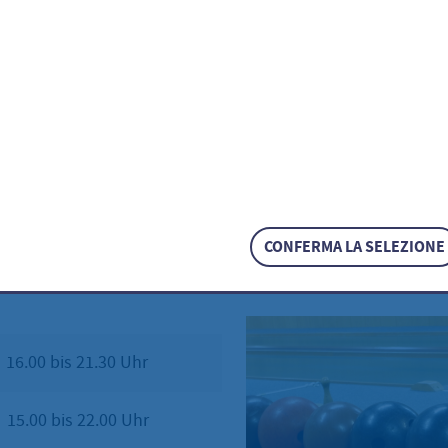
und Informationen unter:
ano
 9 29 81 33
CONFERMA LA SELEZIONE
gszeiten:
00 bis 21.30 Uhr
.00 bis 22.00 Uhr