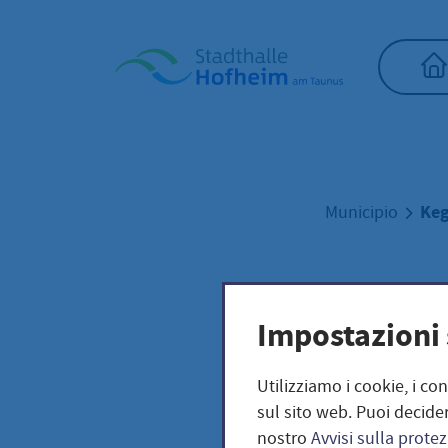
Home"
Keg
Municipio
Kege
Impostazioni 
Stad
Utilizziamo i cookie, i co
sul sito web. Puoi decider
nostro
Avvisi sulla protez