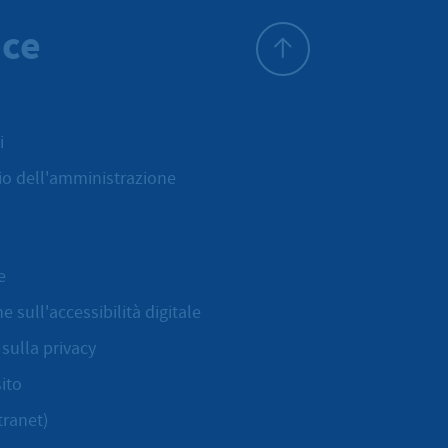
ice
All'inizio della pagina
i
cio dell'amministrazione
e
e sull'accessibilità digitale
sulla privacy
ito
tranet)