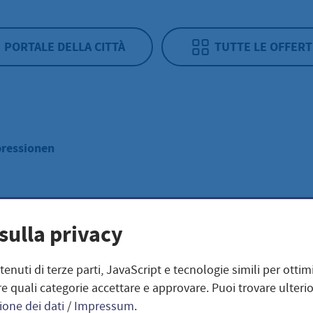
PORTALE DELLA CITTÀ
TUTTE LE OFFERT
ressionen
essionen
sulla privacy
ntenuti di terze parti, JavaScript e tecnologie simili per otti
e quali categorie accettare e approvare. Puoi trovare ulterio
ione dei dati
/
Impressum
.