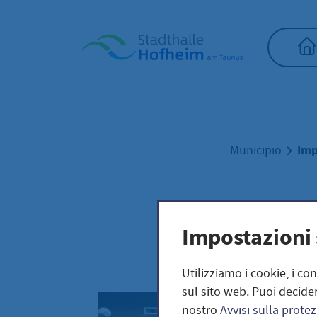
Home"
Imp
Municipio
Impr
Impostazioni 
Utilizziamo i cookie, i co
sul sito web. Puoi decider
nostro
Avvisi sulla protez