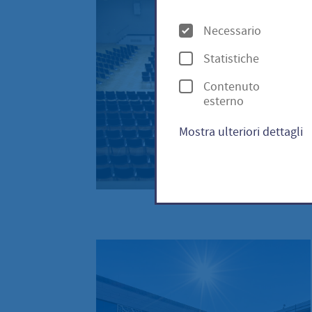
O
Necessario
p
Statistiche
z
Contenuto
i
esterno
o
Mostra ulteriori dettagli
n
i