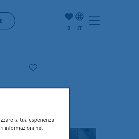
(Mio) Hofheim:
E
0
IT
Selezione della lingua: It
mizzare la tua esperienza
ri informazioni nel