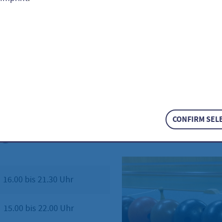
und Informationen unter:
ano
 9 29 81 33
CONFIRM SEL
gszeiten:
00 bis 21.30 Uhr
.00 bis 22.00 Uhr