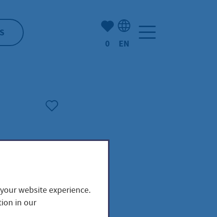
Number of bookmarked ite
S
0
EN
Language selection: Engl
 your website experience.
ion in our