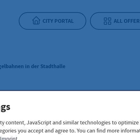
CITY PORTAL
ALL OFFER
elbahnen in der Stadthalle
lbahnen in der
ngs
thalle
ty content, JavaScript and similar technologies to optimize
egories you accept and agree to. You can find more informat
Imprint
.