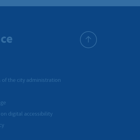
ice
To top
 of the city administration
age
on digital accessibility
cy