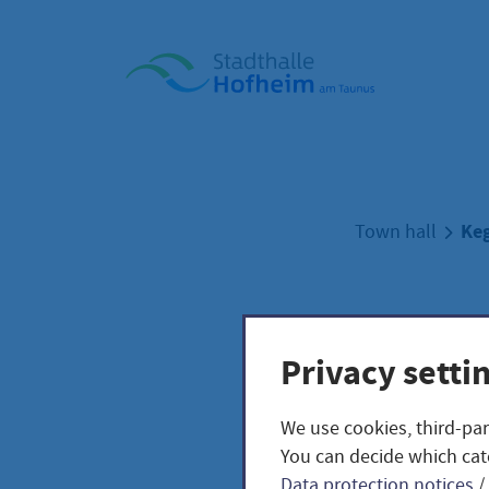
Home"
Keg
Town hall
Kege
Privacy setti
Stad
We use cookies, third-par
You can decide which cat
Data protection notices
/