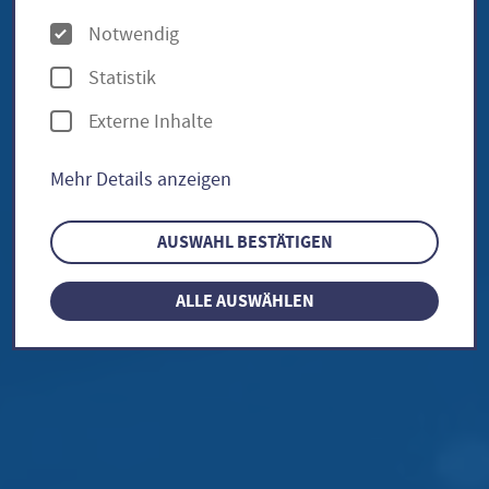
O
Notwendig
p
Statistik
t
Externe Inhalte
i
o
Mehr Details anzeigen
n
e
AUSWAHL BESTÄTIGEN
n
ALLE AUSWÄHLEN